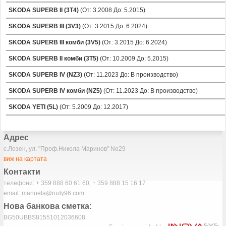
SKODA SUPERB II (3T4)
(От: 3.2008 До: 5.2015)
SKODA SUPERB III (3V3)
(От: 3.2015 До: 6.2024)
SKODA SUPERB III комби (3V5)
(От: 3.2015 До: 6.2024)
SKODA SUPERB II комби (3T5)
(От: 10.2009 До: 5.2015)
SKODA SUPERB IV (NZ3)
(От: 11.2023 До: В производство)
SKODA SUPERB IV комби (NZ5)
(От: 11.2023 До: В производство)
SKODA YETI (5L)
(От: 5.2009 До: 12.2017)
Адрес
с.Лозен, ул. "Проф.Никола Маринов" No29
виж на картата
Контакти
телефони: + 359 888 60 61 60, + 359 888 15 16 17
email: manuela@rudy96.com
Нова банкова сметка:
BG50UBBS81551012036608