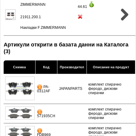
ZIMMERMANN
44.61
21911.200.1
Накладки F ZIMMERMANN
Артикули открити в базата данни на Каталога
(3)
Снимка
Код
Производител
Описание на продукт
комплект спирачно
PA-
JAPANPARTS
феродо, дискови
0312AF
спирачки
комплект спирачно
феродо, дискови
571935CH
спирачки
комплект спирачно
феродо, дискови
FDB969