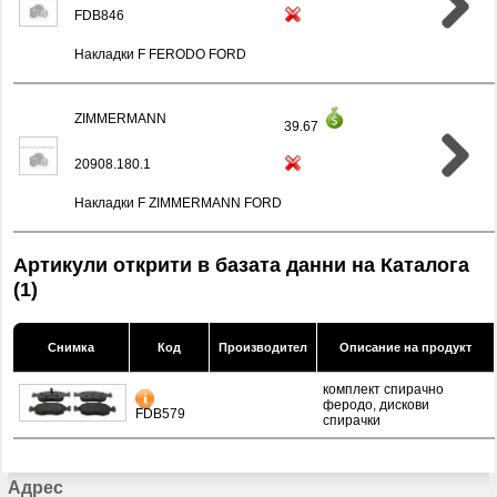
FDB846
Накладки F FERODO FORD
ZIMMERMANN
39.67
20908.180.1
Накладки F ZIMMERMANN FORD
Артикули открити в базата данни на Каталога
(1)
Снимка
Код
Производител
Описание на продукт
комплект спирачно
феродо, дискови
FDB579
спирачки
Адрес