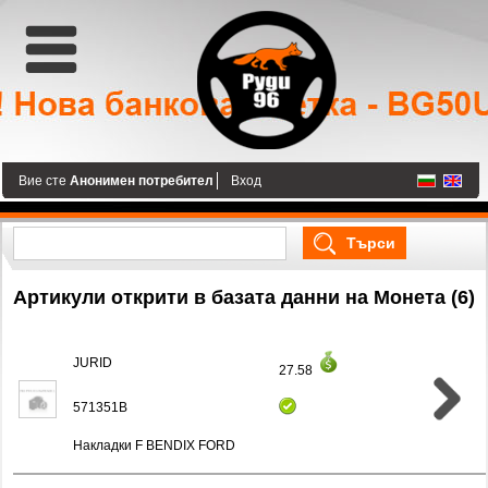
Вие сте
Анонимен потребител
Вход
Артикули открити в базата данни на Монета (6)
JURID
27.58
571351B
Накладки F BENDIX FORD