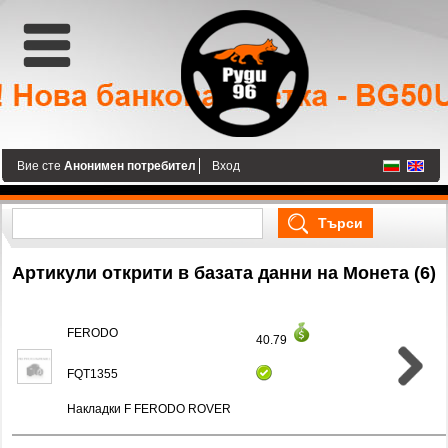
Вие сте
Анонимен потребител
Вход
Артикули открити в базата данни на Монета (6)
FERODO
40.79
FQT1355
Накладки F FERODO ROVER