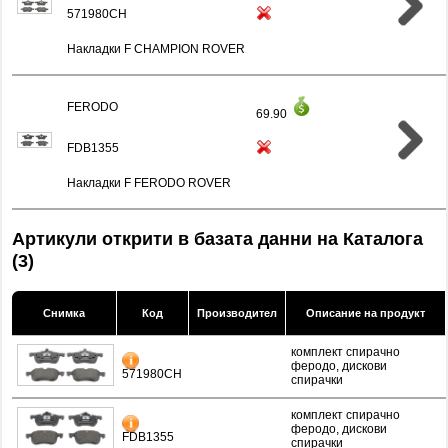
571980CH
Накладки F CHAMPION ROVER
FERODO
69.90
FDB1355
Накладки F FERODO ROVER
Артикули открити в базата данни на Каталога
(3)
Снимка
Код
Производител
Описание на продукт
комплект спирачно
феродо, дискови
571980CH
спирачки
комплект спирачно
феродо, дискови
FDB1355
спирачки