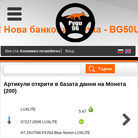
Вие сте
Анонимен потребител
Вход
Артикули открити в базата данни на Монета
(200)
LUXLITE
5.47
07227-0506 LUXLITE
H7 24V70W PX26d Blue Xenon LUXLITE