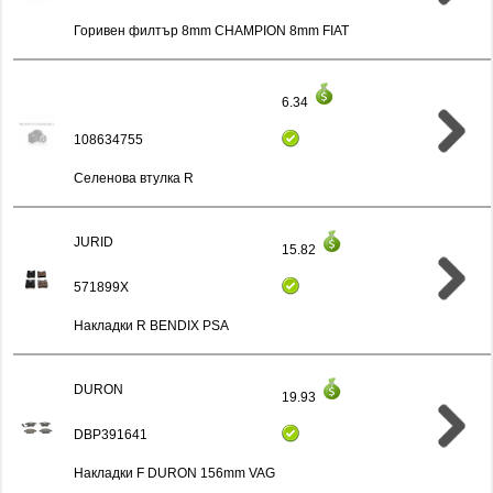
Горивен филтър 8mm CHAMPION 8mm FIAT
6.34
108634755
Селенова втулка R
JURID
15.82
571899X
Накладки R BENDIX PSA
DURON
19.93
DBP391641
Накладки F DURON 156mm VAG