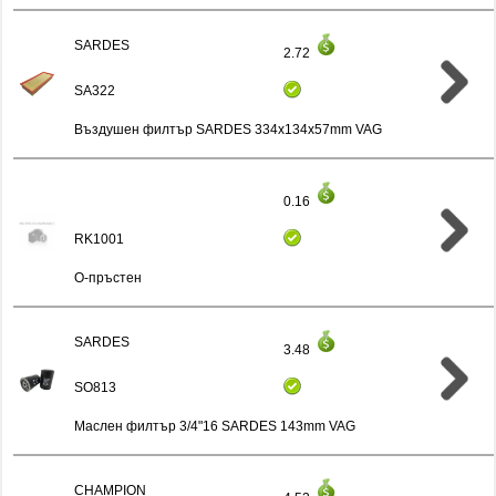
SARDES
2.72
SA322
Въздушен филтър SARDES 334x134x57mm VAG
0.16
RK1001
О-пръстен
SARDES
3.48
SO813
Маслен филтър 3/4"16 SARDES 143mm VAG
CHAMPION