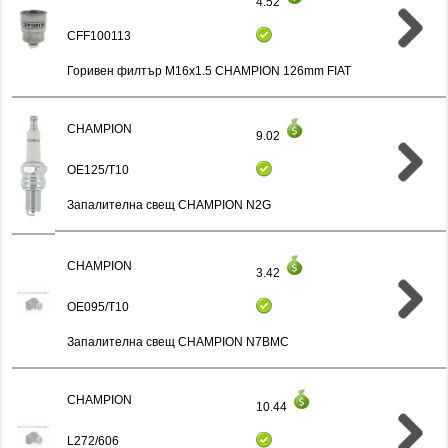
4.52
CFF100113
Горивен филтър M16x1.5 CHAMPION 126mm FIAT
CHAMPION
9.02
OE125/T10
Запалителна свещ CHAMPION N2G
CHAMPION
3.42
OE095/T10
Запалителна свещ CHAMPION N7BMC
CHAMPION
10.44
L272/606