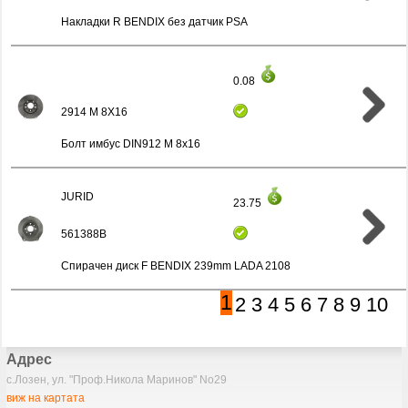
Накладки R BENDIX без датчик PSA
0.08
2914 M 8X16
Болт имбус DIN912 M 8x16
JURID
23.75
561388B
Спирачен диск F BENDIX 239mm LADA 2108
1
2
3
4
5
6
7
8
9
10
Адрес
с.Лозен, ул. "Проф.Никола Маринов" No29
виж на картата