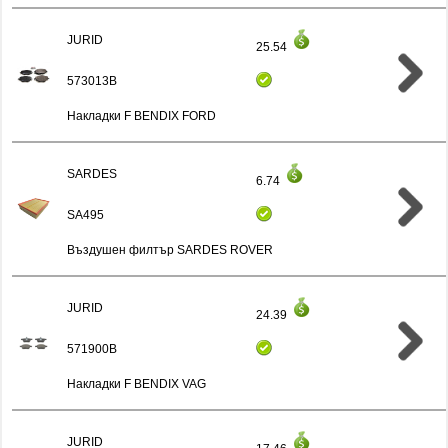
JURID
25.54
573013B
Накладки F BENDIX FORD
SARDES
6.74
SA495
Въздушен филтър SARDES ROVER
JURID
24.39
571900B
Накладки F BENDIX VAG
JURID